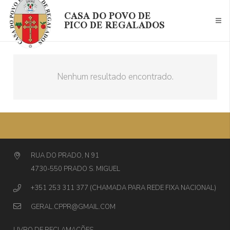
CASA DO POVO DE
PICO DE REGALADOS
Nenhum resultado encontrado.
RUA DO PRADO, N 91
4730-550 PRADO S. MIGUEL
+351 253 311 377 (CHAMADA PARA REDE FIXA NACIONAL)
GERAL.CPPR@GMAIL.COM
LIVRO DE RECLAMAÇÕES