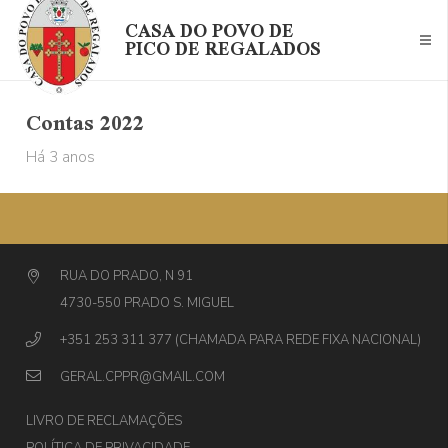
CASA DO POVO DE
PICO DE REGALADOS
Contas 2022
Há 3 anos
RUA DO PRADO, N 91
4730-550 PRADO S. MIGUEL
+351 253 311 377 (CHAMADA PARA REDE FIXA NACIONAL)
GERAL.CPPR@GMAIL.COM
LIVRO DE RECLAMAÇÕES
POLÍTICA DE PRIVACIDADE