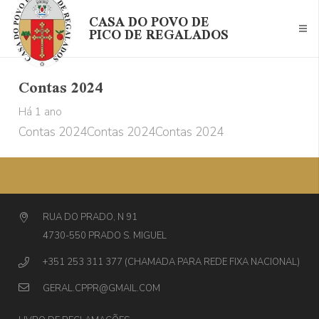
CASA DO POVO DE
PICO DE REGALADOS
Contas 2024
Há 1 ano
Contas 2024Contas 2024Contas 2024
RUA DO PRADO, N 91
4730-550 PRADO S. MIGUEL
+351 253 311 377 (CHAMADA PARA REDE FIXA NACIONAL)
GERAL.CPPR@GMAIL.COM